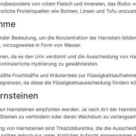
insbesondere von rotem Fleisch und Innereien, das Risiko 
anzliche Proteinquellen wie Bohnen, Linsen und Tofu umzust
ahme
ender Bedeutung, um die Konzentration der Harnstein-bilde
n, vorzugsweise in Form von Wasser.
en, da es den Urin verdünnt und die Ausscheidung von Harns
ntinuierliche Hydrierung zu gewährleisten.
ßte Fruchtsäfte und Kräutertees zur Flüssigkeitsaufnahme 
egrenzen, da diese die Flüssigkeitsausscheidung fördern k
rnsteinen
on Harnsteinen empfohlen werden. Je nach Art der Harnstei
Steinen zu verhindern oder deren Wachstum zu verlangsam
von Harnsteinen sind Thiaziddiuretika, die die Ausscheidu
sollten jedoch nur unter ärztlicher Aufsicht eingenommen